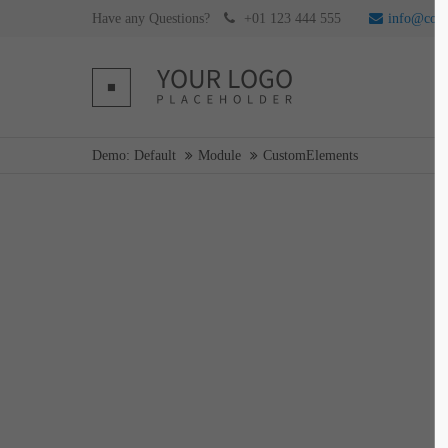
Have any Questions?
+01 123 444 555
info@com
Login
Supp
Username
Lorem ip
Demo: Default
Module
CustomElements
2
Password
Login
We offer 
Mon - F
Register
|
Lost your password?