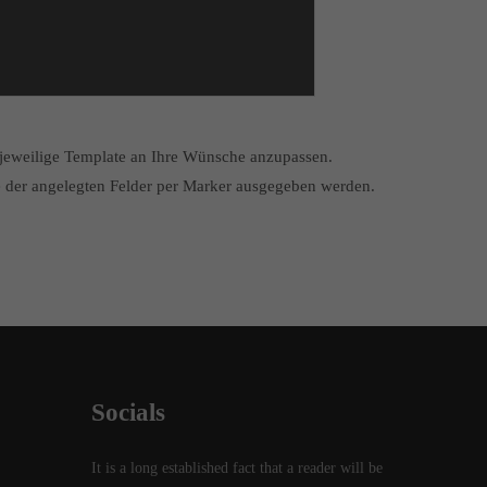
s jeweilige Template an Ihre Wünsche anzupassen.
te der angelegten Felder per Marker ausgegeben werden.
Socials
It is a long established fact that a reader will be