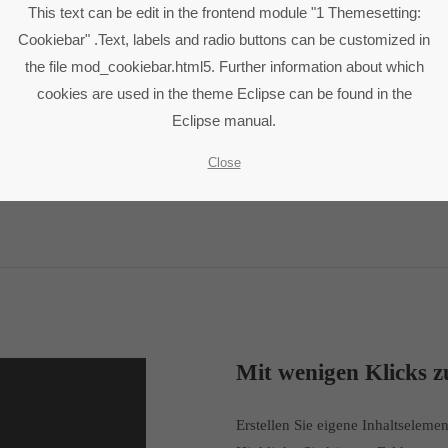
This text can be edit in the frontend module "1 Themesetting:
stomElements sind Sie in der Lage mit wenigen Klicks
Cookiebar" .Text, labels and radio buttons can be customized in
ntent Elemente zu erstellen, oder Sie importieren be
the file mod_cookiebar.html5. Further information about which
fertige Vorlagen wie Iconboxes, Tabs, Testimonials uvm
cookies are used in the theme Eclipse can be found in the
Eclipse manual.
Close
Mit wenigen Klicks z
Erstellen Sie eigene Inhaltselem