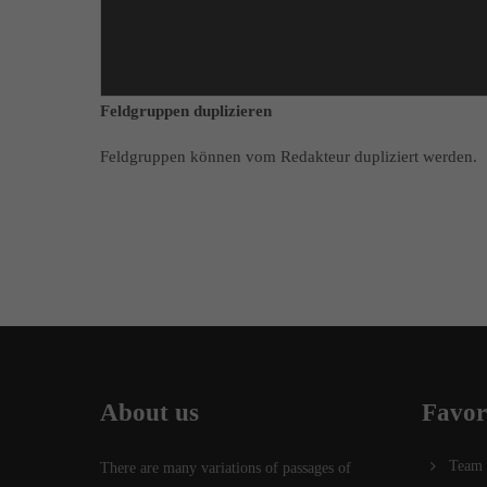
Feldgruppen duplizieren
Feldgruppen können vom Redakteur dupliziert werden.
About us
Favor
Team
There are many variations of passages of