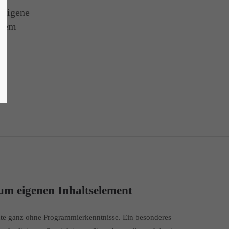
 eigene
quem
.
um eigenen Inhaltselement
ente ganz ohne Programmierkenntnisse. Ein besonderes