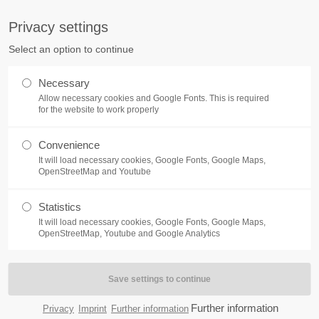
pany.com
Compan
Privacy settings
ort
Get in touch
Select an option to continue
Home
Module
Features
P
sum dolor sit amet:
Cybersteel Inc.
Necessary
376-293 City Road, Suite 600
Allow necessary cookies and Google Fonts. This is required
San Francisco, CA 94102
for the website to work properly
4h
Convenience
Have any questions?
/ 365days
It will load necessary cookies, Google Fonts, Google Maps,
+44 1234 567 890
OpenStreetMap and Youtube
Drop us a line
Eigene Inhaltselement
Statistics
info@yourdomain.com
It will load necessary cookies, Google Fonts, Google Maps,
support for our customers
OpenStreetMap, Youtube and Google Analytics
ri 8:00am - 5:00pm
(GMT +1)
erstellen
ganz ohne Programmierkenntnisse
Further information
Privacy
Imprint
Further information